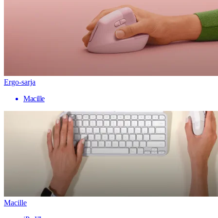
Ergo-sarja
Macille
Macille