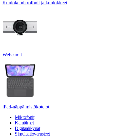
Kuulokemikrofonit ja kuulokkeet
Webcamit
iPad-näppäimistökotelot
Mikrofonit
Kaiuttimet
Digitaalikynät
Simulaatiovarusteet