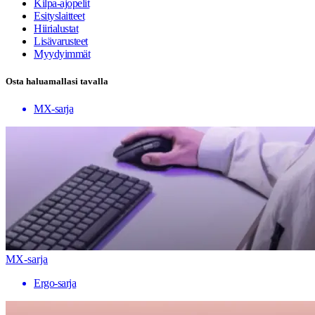
Kilpa-ajopelit
Esityslaitteet
Hiirialustat
Lisävarusteet
Myydyimmät
Osta haluamallasi tavalla
MX-sarja
MX-sarja
Ergo-sarja