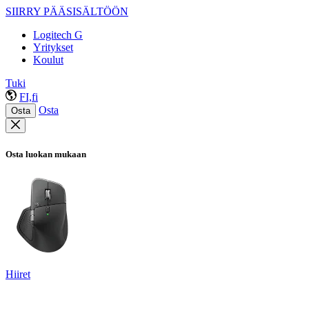
SIIRRY PÄÄSISÄLTÖÖN
Logitech G
Yritykset
Koulut
Tuki
FI,fi
Osta
Osta
Osta luokan mukaan
Hiiret