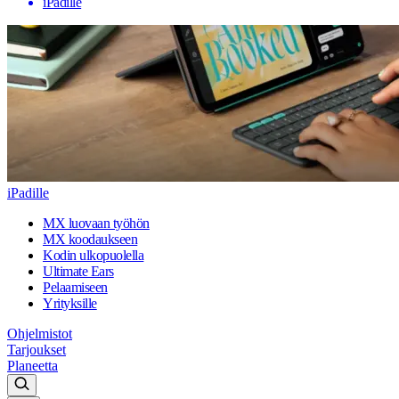
iPadille
iPadille
MX luovaan työhön
MX koodaukseen
Kodin ulkopuolella
Ultimate Ears
Pelaamiseen
Yrityksille
Ohjelmistot
Tarjoukset
Planeetta