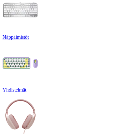
Näppäimistöt
Yhdistelmät