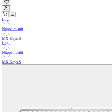
Logi
Näppäimistöt
MX Keys S
Logi
Näppäimistöt
MX Keys S