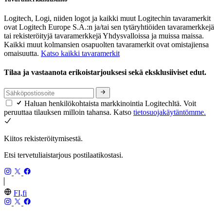
Logitech, Logi, niiden logot ja kaikki muut Logitechin tavaramerkit
ovat Logitech Europe S.A.:n ja/tai sen tytäryhtiöiden tavaramerkkejä
tai rekisteröityjä tavaramerkkejä Yhdysvalloissa ja muissa maissa.
Kaikki muut kolmansien osapuolten tavaramerkit ovat omistajiensa
omaisuutta.
Katso kaikki tavaramerkit
Tilaa ja vastaanota erikoistarjouksesi sekä eksklusiiviset edut.
Haluan henkilökohtaista markkinointia Logitechltä. Voit
peruuttaa tilauksen milloin tahansa. Katso
tietosuojakäytäntömme.
Kiitos rekisteröitymisestä.
Etsi tervetuliaistarjous postilaatikostasi.
FI,fi