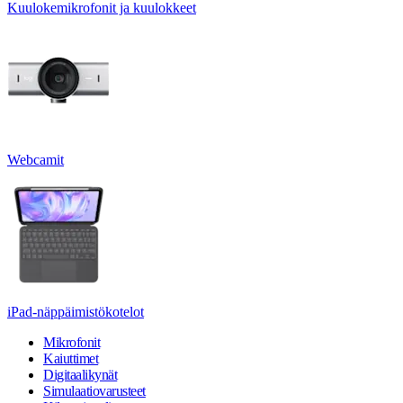
Kuulokemikrofonit ja kuulokkeet
Webcamit
iPad-näppäimistökotelot
Mikrofonit
Kaiuttimet
Digitaalikynät
Simulaatiovarusteet