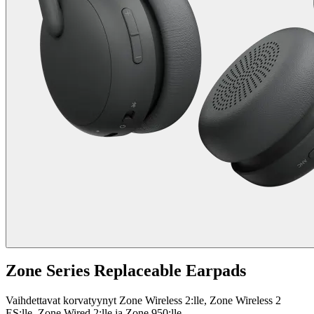
Zone Series Replaceable Earpads
Vaihdettavat korvatyynyt Zone Wireless 2:lle, Zone Wireless 2
ES:lle, Zone Wired 2:lle ja Zone 950:lle