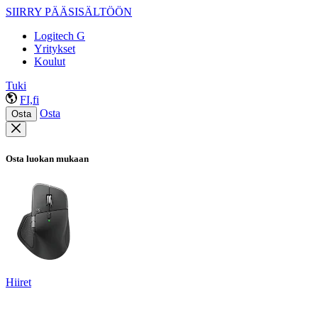
SIIRRY PÄÄSISÄLTÖÖN
Logitech G
Yritykset
Koulut
Tuki
FI,fi
Osta
Osta
Osta luokan mukaan
Hiiret