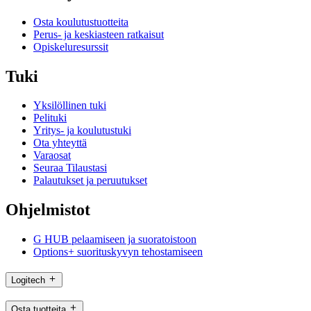
Osta koulutustuotteita
Perus- ja keskiasteen ratkaisut
Opiskeluresurssit
Tuki
Yksilöllinen tuki
Pelituki
Yritys- ja koulutustuki
Ota yhteyttä
Varaosat
Seuraa Tilaustasi
Palautukset ja peruutukset
Ohjelmistot
G HUB pelaamiseen ja suoratoistoon
Options+ suorituskyvyn tehostamiseen
Logitech
Osta tuotteita