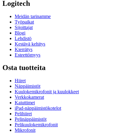
Logitech
Meidän tarinamme
Työpaikat
Sijoittajat
Blogi
Lehdistö
Kestävä kehitys
Kierrätys
Esteettömyys
Osta tuotteita
Hiiret
Näppäimistöt
Kuulokemikrofonit ja kuulokkeet
Verkkokamerat
Kaiuttimet
iPad-näppäimistökotelot
Pelihiiret
Pelinäppäimistöt
Pelikuulokemikrofonit
Mikrofonit