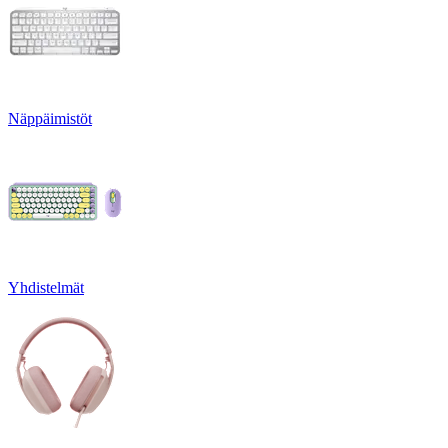
Näppäimistöt
Yhdistelmät