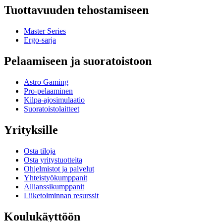
Tuottavuuden tehostamiseen
Master Series
Ergo-sarja
Pelaamiseen ja suoratoistoon
Astro Gaming
Pro-pelaaminen
Kilpa-ajosimulaatio
Suoratoistolaitteet
Yrityksille
Osta tiloja
Osta yritystuotteita
Ohjelmistot ja palvelut
Yhteistyökumppanit
Allianssikumppanit
Liiketoiminnan resurssit
Koulukäyttöön