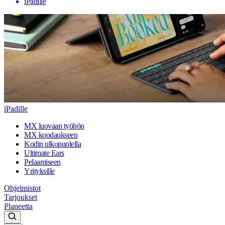
iPadille
iPadille
MX luovaan työhön
MX koodaukseen
Kodin ulkopuolella
Ultimate Ears
Pelaamiseen
Yrityksille
Ohjelmistot
Tarjoukset
Planeetta