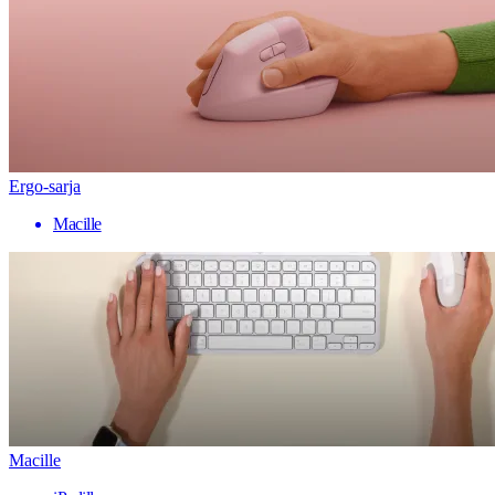
Ergo-sarja
Macille
Macille