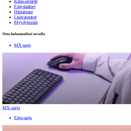
Kilpa-ajopelit
Esityslaitteet
Hiirialustat
Lisävarusteet
Myydyimmät
Osta haluamallasi tavalla
MX-sarja
MX-sarja
Ergo-sarja