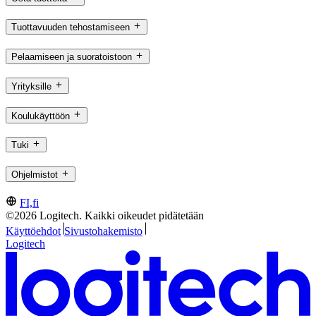
Tuottavuuden tehostamiseen
Pelaamiseen ja suoratoistoon
Yrityksille
Koulukäyttöön
Tuki
Ohjelmistot
FI,fi
©2026 Logitech. Kaikki oikeudet pidätetään
Käyttöehdot
Sivustohakemisto
Logitech