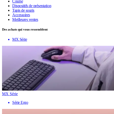
Course
Dispositifs de présentation
Tapis de souris
Accessoires
Meilleures ventes
Des achats qui vous ressemblent
MX Série
MX Série
Série Ergo