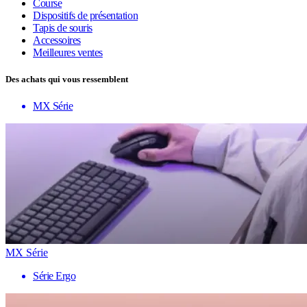
Course
Dispositifs de présentation
Tapis de souris
Accessoires
Meilleures ventes
Des achats qui vous ressemblent
MX Série
MX Série
Série Ergo