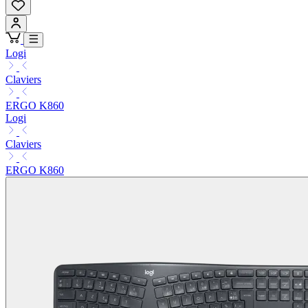
Logi
Claviers
ERGO K860
Logi
Claviers
ERGO K860