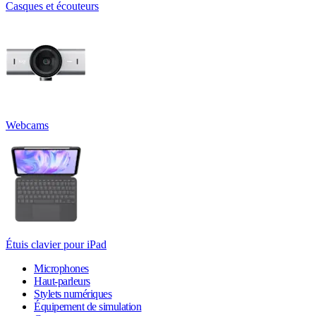
Casques et écouteurs
Webcams
Étuis clavier pour iPad
Microphones
Haut-parleurs
Stylets numériques
Équipement de simulation