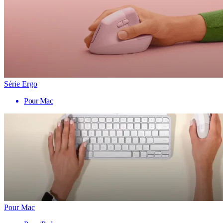
Série Ergo
Pour Mac
Pour Mac