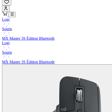
Logi
Souris
MX Master 3S Édition Bluetooth
Logi
Souris
MX Master 3S Édition Bluetooth