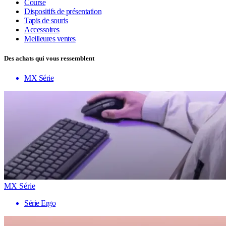
Course
Dispositifs de présentation
Tapis de souris
Accessoires
Meilleures ventes
Des achats qui vous ressemblent
MX Série
MX Série
Série Ergo