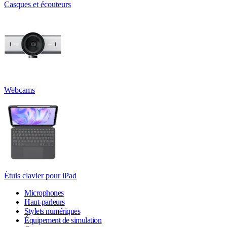
Casques et écouteurs
Webcams
Étuis clavier pour iPad
Microphones
Haut-parleurs
Stylets numériques
Équipement de simulation