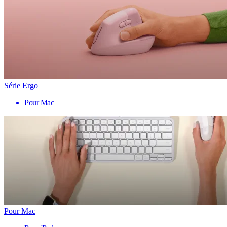
Série Ergo
Pour Mac
Pour Mac