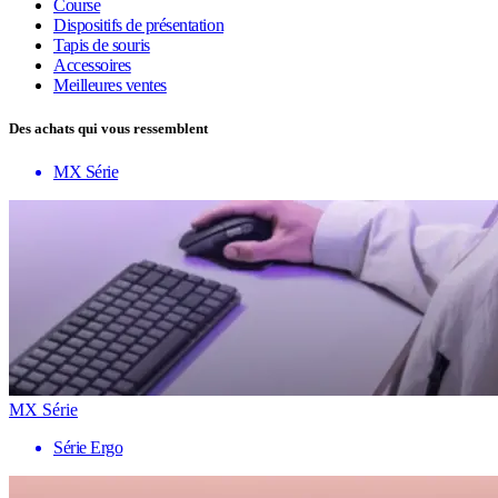
Course
Dispositifs de présentation
Tapis de souris
Accessoires
Meilleures ventes
Des achats qui vous ressemblent
MX Série
MX Série
Série Ergo