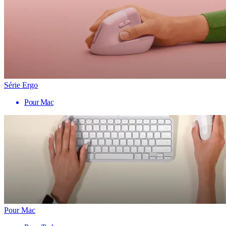
Série Ergo
Pour Mac
Pour Mac