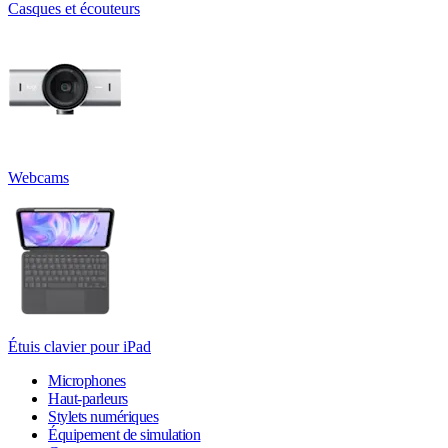
Casques et écouteurs
Webcams
Étuis clavier pour iPad
Microphones
Haut-parleurs
Stylets numériques
Équipement de simulation