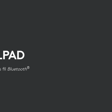
LPAD
®
 fil
Bluetooth