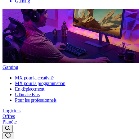
Gaming
Gaming
MX pour la créativité
MX pour la programmation
En déplacement
Ultimate Ears
Pour les professionnels
Logiciels
Offres
Planète