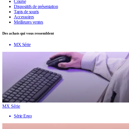
Course
Dispositifs de présentation
Tapis de souris
Accessoires
Meilleures ventes
Des achats qui vous ressemblent
MX Série
MX Série
Série Ergo