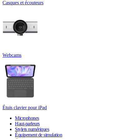
Casques et écouteurs
Webcams
Étuis clavier pour iPad
Microphones
Haut-parleurs
Stylets numériques
Équipement de simulation