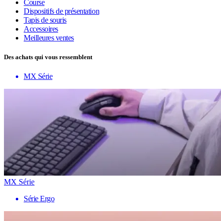
Course
Dispositifs de présentation
Tapis de souris
Accessoires
Meilleures ventes
Des achats qui vous ressemblent
MX Série
MX Série
Série Ergo