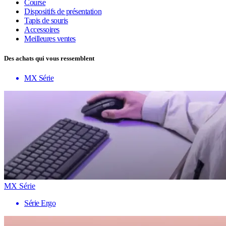
Course
Dispositifs de présentation
Tapis de souris
Accessoires
Meilleures ventes
Des achats qui vous ressemblent
MX Série
MX Série
Série Ergo