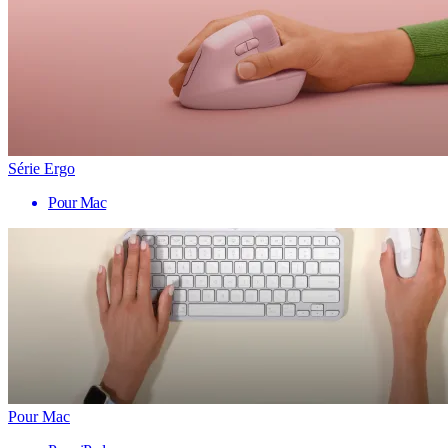
Série Ergo
Pour Mac
Pour Mac