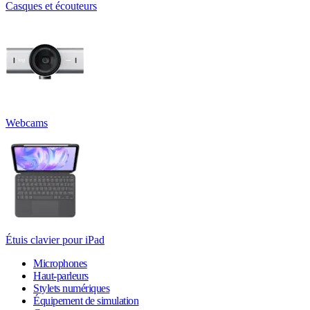
Casques et écouteurs
Webcams
Étuis clavier pour iPad
Microphones
Haut-parleurs
Stylets numériques
Équipement de simulation