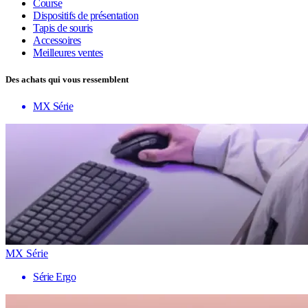
Course
Dispositifs de présentation
Tapis de souris
Accessoires
Meilleures ventes
Des achats qui vous ressemblent
MX Série
MX Série
Série Ergo