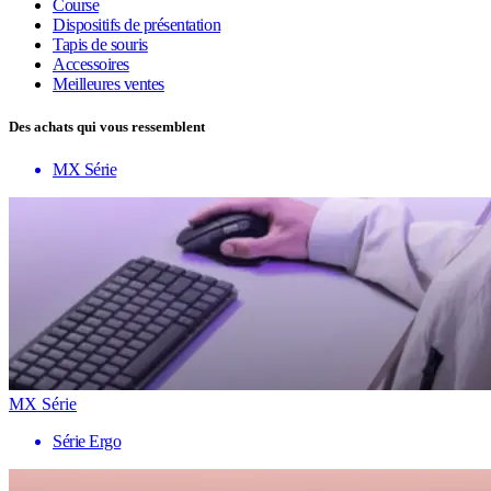
Course
Dispositifs de présentation
Tapis de souris
Accessoires
Meilleures ventes
Des achats qui vous ressemblent
MX Série
MX Série
Série Ergo