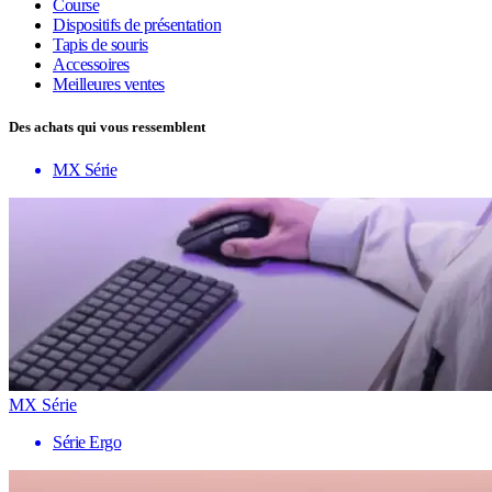
Course
Dispositifs de présentation
Tapis de souris
Accessoires
Meilleures ventes
Des achats qui vous ressemblent
MX Série
MX Série
Série Ergo