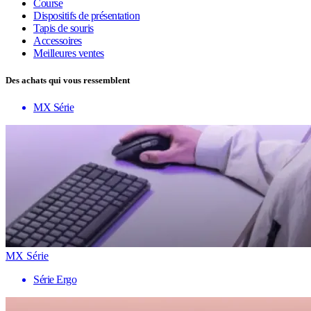
Course
Dispositifs de présentation
Tapis de souris
Accessoires
Meilleures ventes
Des achats qui vous ressemblent
MX Série
MX Série
Série Ergo