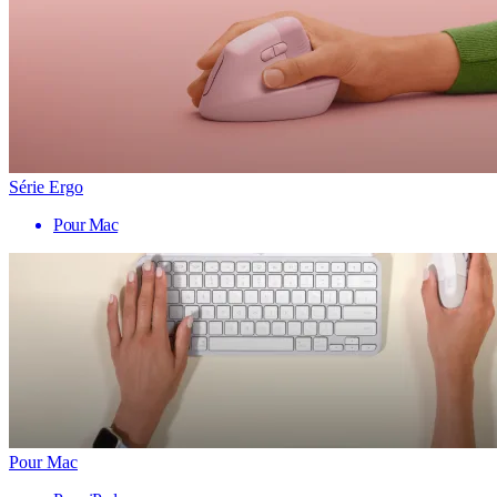
Série Ergo
Pour Mac
Pour Mac