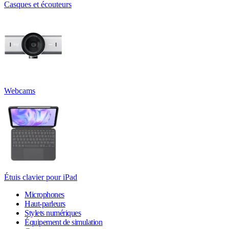
Casques et écouteurs
Webcams
Étuis clavier pour iPad
Microphones
Haut-parleurs
Stylets numériques
Équipement de simulation