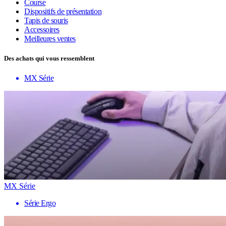
Course
Dispositifs de présentation
Tapis de souris
Accessoires
Meilleures ventes
Des achats qui vous ressemblent
MX Série
MX Série
Série Ergo