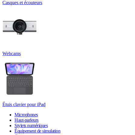
Casques et écouteurs
Webcams
Étuis clavier pour iPad
Microphones
Haut-parleurs
Stylets numériques
Équipement de simulation