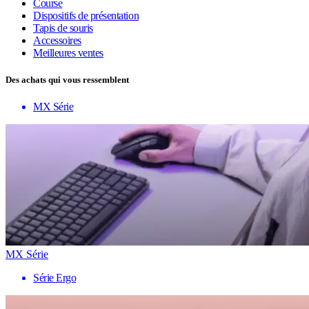
Course
Dispositifs de présentation
Tapis de souris
Accessoires
Meilleures ventes
Des achats qui vous ressemblent
MX Série
MX Série
Série Ergo