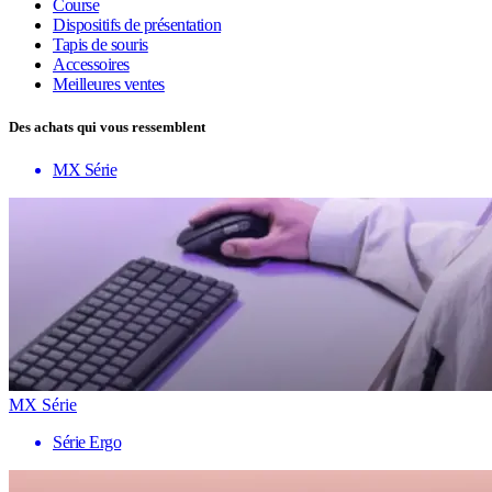
Course
Dispositifs de présentation
Tapis de souris
Accessoires
Meilleures ventes
Des achats qui vous ressemblent
MX Série
MX Série
Série Ergo