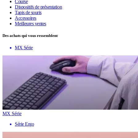
Course
Dispositifs de présentation
Tapis de souris
Accessoires
Meilleures ventes
Des achats qui vous ressemblent
MX Série
MX Série
Série Ergo