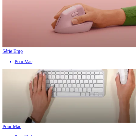
Série Ergo
Pour Mac
Pour Mac