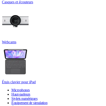
Casques et écouteurs
Webcams
Étuis clavier pour iPad
Microphones
Haut-parleurs
Stylets numériques
Équipement de simulation