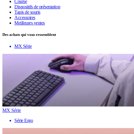
Course
Dispositifs de présentation
Tapis de souris
Accessoires
Meilleures ventes
Des achats qui vous ressemblent
MX Série
MX Série
Série Ergo