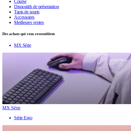
Course
Dispositifs de présentation
Tapis de souris
Accessoires
Meilleures ventes
Des achats qui vous ressemblent
MX Série
MX Série
Série Ergo