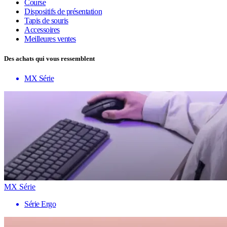
Course
Dispositifs de présentation
Tapis de souris
Accessoires
Meilleures ventes
Des achats qui vous ressemblent
MX Série
MX Série
Série Ergo