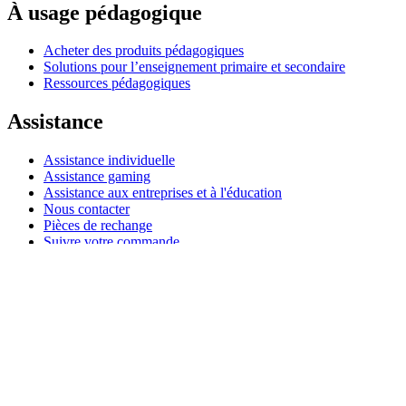
À usage pédagogique
Acheter des produits pédagogiques
Solutions pour l’enseignement primaire et secondaire
Ressources pédagogiques
Assistance
Assistance individuelle
Assistance gaming
Assistance aux entreprises et à l'éducation
Nous contacter
Pièces de rechange
Suivre votre commande
Retours et annulations
Logiciels
G HUB pour le gaming et le streaming
Options+ pour les performances
Logitech