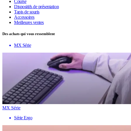
Course
Dispositifs de présentation
Tapis de souris
Accessoires
Meilleures ventes
Des achats qui vous ressemblent
MX Série
MX Série
Série Ergo