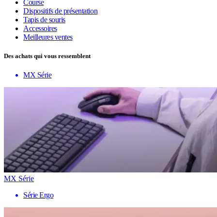
Course
Dispositifs de présentation
Tapis de souris
Accessoires
Meilleures ventes
Des achats qui vous ressemblent
MX Série
MX Série
Série Ergo