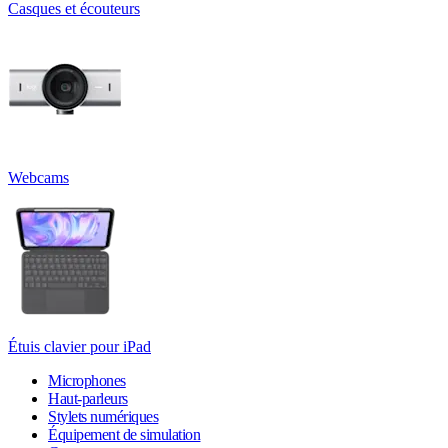
Casques et écouteurs
Webcams
Étuis clavier pour iPad
Microphones
Haut-parleurs
Stylets numériques
Équipement de simulation