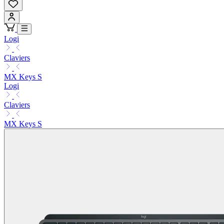
Logi
Claviers
MX Keys S
Logi
Claviers
MX Keys S