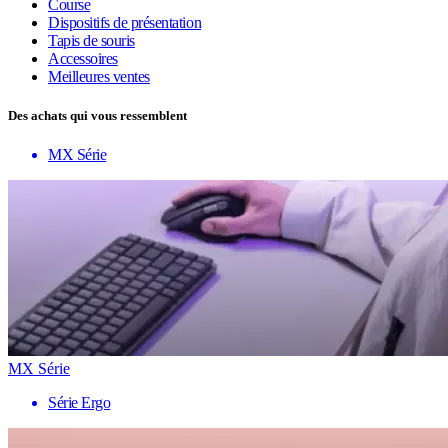
Course
Dispositifs de présentation
Tapis de souris
Accessoires
Meilleures ventes
Des achats qui vous ressemblent
MX Série
MX Série
Série Ergo