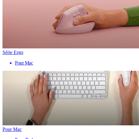
Série Ergo
Pour Mac
Pour Mac