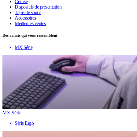
Course
Dispositifs de présentation
Tapis de souris
Accessoires
Meilleures ventes
Des achats qui vous ressemblent
MX Série
MX Série
Série Ergo