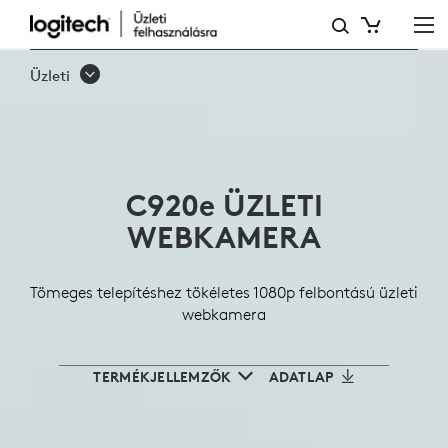
LOGITECH
C920E
Üzleti
ÜZLETI
WEBKAMERA
PROFESSZIONÁLIS
C920
e
ÜZLETI
MINŐSÉGŰ
WEBKAMERA
ÉRTEKEZLETEKHEZ
Tömeges telepítéshez tökéletes 1080p felbontású üzleti
webkamera
TERMÉKJELLEMZŐK
ADATLAP