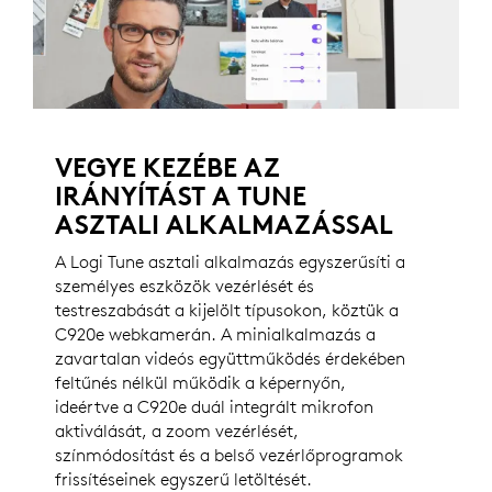
VEGYE KEZÉBE AZ
IRÁNYÍTÁST A TUNE
ASZTALI ALKALMAZÁSSAL
A Logi Tune asztali alkalmazás egyszerűsíti a
személyes eszközök vezérlését és
testreszabását a kijelölt típusokon, köztük a
C920e webkamerán. A minialkalmazás a
zavartalan videós együttműködés érdekében
feltűnés nélkül működik a képernyőn,
ideértve a C920e duál integrált mikrofon
aktiválását, a zoom vezérlését,
színmódosítást és a belső vezérlőprogramok
frissítéseinek egyszerű letöltését.