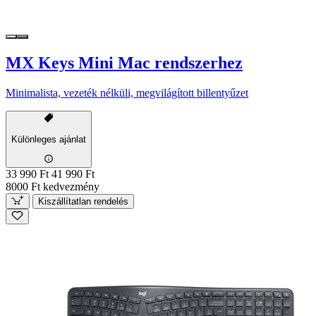
MX Keys Mini Mac rendszerhez
Minimalista, vezeték nélküli, megvilágított billentyűzet
Különleges ajánlat
33 990 Ft
41 990 Ft
8000 Ft kedvezmény
Kiszállítatlan rendelés