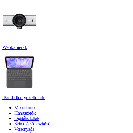
Webkamerák
iPad-billentyűzettokok
Mikrofonok
Hangszórók
Digitális tollak
Szimulációs eszközök
Versenyzés