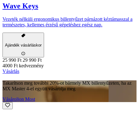
Wave Keys
Vezeték nélküli ergonomikus billentyűzet párnázott kéztámasszal a
természetes, kellemes érzésű gépeléshez egész nap.
Ajándék vásárláskor
25 990 Ft
29 990 Ft
4000 Ft kedvezmény
Vásárlás
Takarítson meg további 20%-ot bármely MX billentyűzeten, ha az
MX Master 4-el együtt vásárolja meg
Vásároljon Most