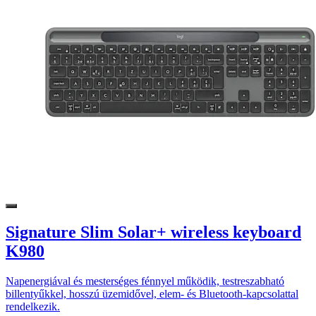
Signature Slim Solar+ wireless keyboard
K980
Napenergiával és mesterséges fénnyel működik, testreszabható
billentyűkkel, hosszú üzemidővel, elem- és Bluetooth-kapcsolattal
rendelkezik.