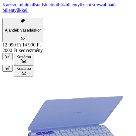
Karcsú, minimalista Bluetooth®-billentyűzet testreszabható
billentyűkkel.
Ajándék vásárláskor
12 990 Ft
14 990 Ft
2000 Ft kedvezmény
Kosárba
Kosárba