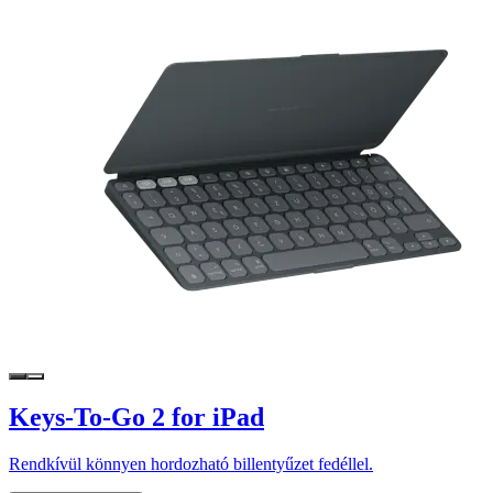
Keys-To-Go 2 for iPad
Rendkívül könnyen hordozható billentyűzet fedéllel.