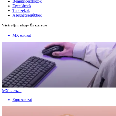
Bemutatóeszközök
Egéralátétek
Tartozékok
A legnépszerűbbek
Vásároljon, ahogy Ön szeretne
MX sorozat
MX sorozat
Ergo sorozat