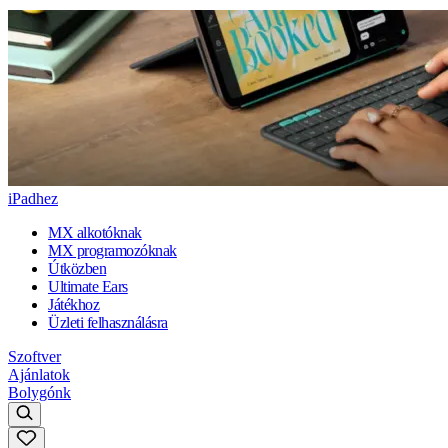
iPadhez
MX alkotóknak
MX programozóknak
Útközben
Ultimate Ears
Játékhoz
Üzleti felhasználásra
Szoftver
Ajánlatok
Bolygónk