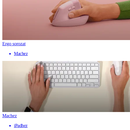
Ergo sorozat
Machez
Machez
iPadhez