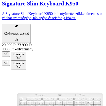
Signature Slim Keyboard K950
A Signature Slim Keyboard K950 billentyűzettel zökkenőmentesen
válthat számítógépe, táblagépe és telefonja között.
Különleges ajánlat
29 990 Ft
33 990 Ft
4000 Ft kedvezmény
Kosárba
Kosárba