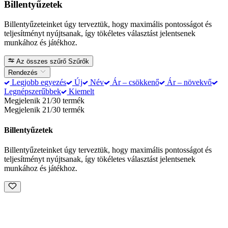
Billentyűzetek
Billentyűzeteinket úgy terveztük, hogy maximális pontosságot és
teljesítményt nyújtsanak, így tökéletes választást jelentsenek
munkához és játékhoz.
Az összes szűrő
Szűrők
Rendezés
Legjobb egyezés
Új
Név
Ár – csökkenő
Ár – növekvő
Legnépszerűbbek
Kiemelt
Megjelenik 21/30 termék
Megjelenik 21/30 termék
Billentyűzetek
Billentyűzeteinket úgy terveztük, hogy maximális pontosságot és
teljesítményt nyújtsanak, így tökéletes választást jelentsenek
munkához és játékhoz.