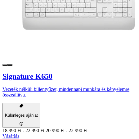
Signature K650
Vezeték nélküli billentyűzet, mindennapi munkára és kényelemre
összeállítva.
Különleges ajánlat
18 990 Ft
-
22 990 Ft
20 990 Ft
-
22 990 Ft
Vásárlás