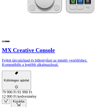
MX Creative Console
Fejlett tárcsázópad és billentyűzet az intuitív vezérléshez.
Kompatibilis a legtöbb alkalmazással.
Különleges ajánlat
79 990 Ft
91 990 Ft
12 000 Ft kedvezmény
Kosárba