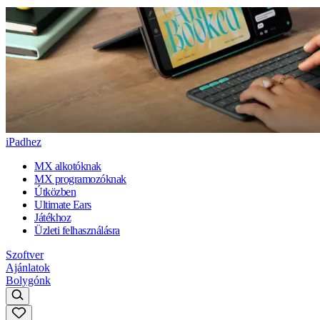
iPadhez
MX alkotóknak
MX programozóknak
Útközben
Ultimate Ears
Játékhoz
Üzleti felhasználásra
Szoftver
Ajánlatok
Bolygónk