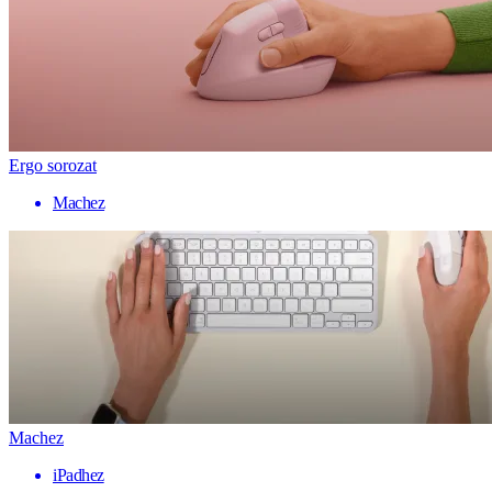
Ergo sorozat
Machez
Machez
iPadhez