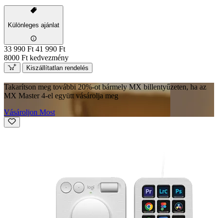
Különleges ajánlat
33 990 Ft
41 990 Ft
8000 Ft kedvezmény
Kiszállítatlan rendelés
Takarítson meg további 20%-ot bármely MX billentyűzeten, ha az
MX Master 4-el együtt vásárolja meg
Vásároljon Most