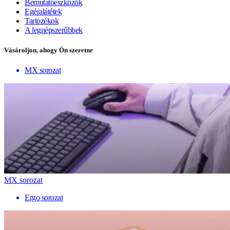
Bemutatóeszközök
Egéralátétek
Tartozékok
A legnépszerűbbek
Vásároljon, ahogy Ön szeretne
MX sorozat
MX sorozat
Ergo sorozat