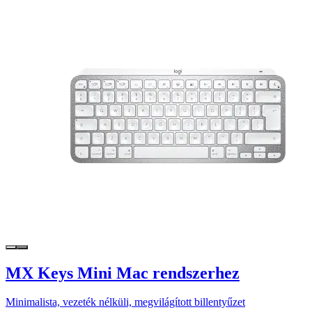
MX Keys Mini Mac rendszerhez
Minimalista, vezeték nélküli, megvilágított billentyűzet