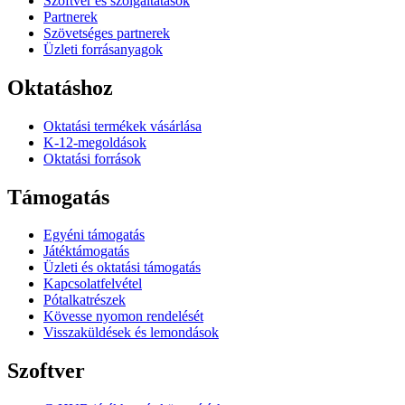
Szoftver és szolgáltatások
Partnerek
Szövetséges partnerek
Üzleti forrásanyagok
Oktatáshoz
Oktatási termékek vásárlása
K-12-megoldások
Oktatási források
Támogatás
Egyéni támogatás
Játéktámogatás
Üzleti és oktatási támogatás
Kapcsolatfelvétel
Pótalkatrészek
Kövesse nyomon rendelését
Visszaküldések és lemondások
Szoftver