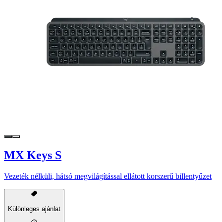
MX Keys S
Vezeték nélküli, hátsó megvilágítással ellátott korszerű billentyűzet
Különleges ajánlat