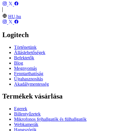
HU,hu
Logitech
Történetünk
Álláslehetőségek
Befektetők
Blog
Megnyomás
Fenntarthatóság
Újrahasznosítás
Akadálymentesség
Termékek vásárlása
Egerek
Billentyűzetek
Mikrofonos fejhallgatók és fülhallgatók
Webkamerák
Hangszórók