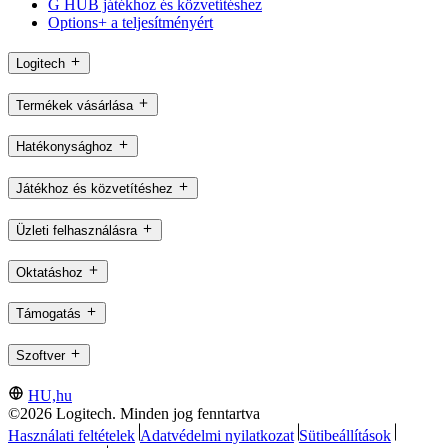
G HUB játékhoz és közvetítéshez
Options+ a teljesítményért
Logitech
Termékek vásárlása
Hatékonysághoz
Játékhoz és közvetítéshez
Üzleti felhasználásra
Oktatáshoz
Támogatás
Szoftver
HU,hu
©2026 Logitech. Minden jog fenntartva
Használati feltételek
Adatvédelmi nyilatkozat
Sütibeállítások