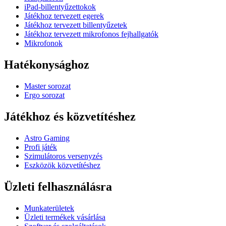
iPad-billentyűzettokok
Játékhoz tervezett egerek
Játékhoz tervezett billentyűzetek
Játékhoz tervezett mikrofonos fejhallgatók
Mikrofonok
Hatékonysághoz
Master sorozat
Ergo sorozat
Játékhoz és közvetítéshez
Astro Gaming
Profi játék
Szimulátoros versenyzés
Eszközök közvetítéshez
Üzleti felhasználásra
Munkaterületek
Üzleti termékek vásárlása