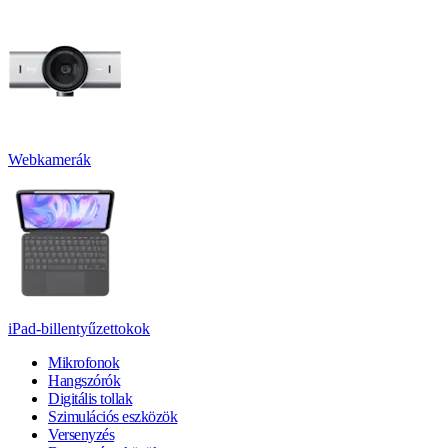
Webkamerák
iPad-billentyűzettokok
Mikrofonok
Hangszórók
Digitális tollak
Szimulációs eszközök
Versenyzés