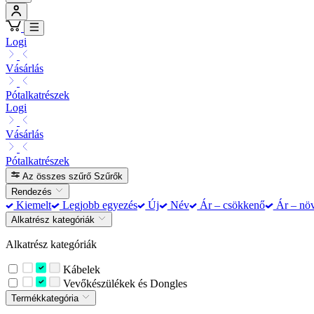
Logi
Vásárlás
Pótalkatrészek
Logi
Vásárlás
Pótalkatrészek
Az összes szűrő
Szűrők
Rendezés
Kiemelt
Legjobb egyezés
Új
Név
Ár – csökkenő
Ár – nö
Alkatrész kategóriák
Alkatrész kategóriák
Kábelek
Vevőkészülékek és Dongles
Termékkategória