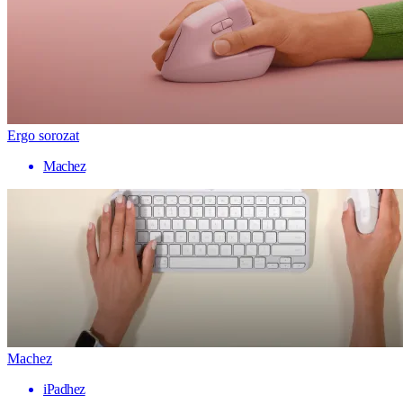
Ergo sorozat
Machez
Machez
iPadhez