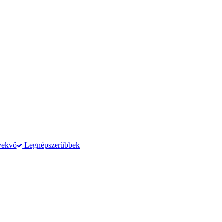
vekvő
Legnépszerűbbek