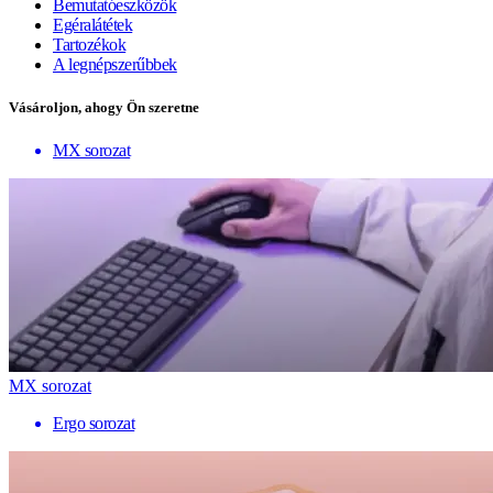
Bemutatóeszközök
Egéralátétek
Tartozékok
A legnépszerűbbek
Vásároljon, ahogy Ön szeretne
MX sorozat
MX sorozat
Ergo sorozat