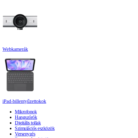
Webkamerák
iPad-billentyűzettokok
Mikrofonok
Hangszórók
Digitális tollak
Szimulációs eszközök
Versenyzés