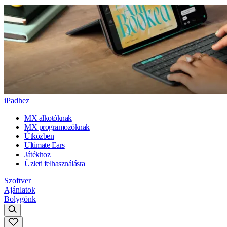
iPadhez
MX alkotóknak
MX programozóknak
Útközben
Ultimate Ears
Játékhoz
Üzleti felhasználásra
Szoftver
Ajánlatok
Bolygónk