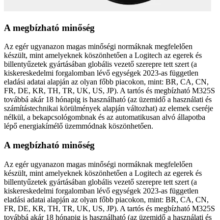
A megbízható minőség
Az egér ugyanazon magas minőségi normáknak megfelelően
készült, mint amelyeknek köszönhetően a Logitech az egerek és
billentyűzetek gyártásában globális vezető szerepre tett szert (a
kiskereskedelmi forgalomban lévő egységek 2023-as független
eladási adatai alapján az olyan főbb piacokon, mint: BR, CA, CN,
FR, DE, KR, TH, TR, UK, US, JP). A tartós és megbízható M325S
továbbá akár 18 hónapig is használható (az üzemidő a használati és
számítástechnikai körülmények alapján változhat) az elemek cseréje
nélkül, a bekapcsológombnak és az automatikusan alvó állapotba
lépő energiakímélő üzemmódnak köszönhetően.
A megbízható minőség
Az egér ugyanazon magas minőségi normáknak megfelelően
készült, mint amelyeknek köszönhetően a Logitech az egerek és
billentyűzetek gyártásában globális vezető szerepre tett szert (a
kiskereskedelmi forgalomban lévő egységek 2023-as független
eladási adatai alapján az olyan főbb piacokon, mint: BR, CA, CN,
FR, DE, KR, TH, TR, UK, US, JP). A tartós és megbízható M325S
továbbá akár 18 hónapig is használható (az üzemidő a használati és