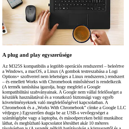
A plug and play egyszerűsége
Az M325S kompatibilis a legtöbb operációs rendszerrel – beleértve
a Windows, a macOS, a Linux (A gombok testreszabása a Logi
Options+ szoftverrel nem lehetséges a Linux rendszeren.) rendszert
– és emellett Works with Chromebook minősítéssel is rendelkezik
(A termék tanúsítása igazolja, hogy megfelel a Google
kompatibilitási szabványainak. A Google nem vállal felelősséget a
készülék használatával és a vonatkozó biztonsági vagy egyéb
követelményeknek való megfelelőségével kapcsolatban. A
Chromebook és a „Works With Chromebook” címke a Google LLC
védjegye.) Egyszerűen dugja be az USB-s vevőegységet a
számítógépbe vagy a laptopba, és másodperceken belül munkához
láthat, és megbízható kapcsolatot létesíthet akár 10 méteres
távolságban is (A vezeték nélküli hatótávolság a környezettől és a