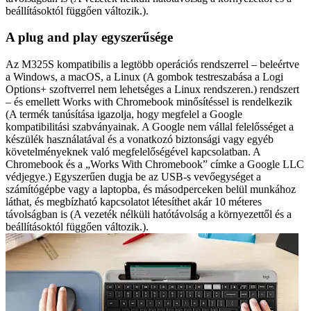
beállításoktól függően változik.).
A plug and play egyszerűsége
Az M325S kompatibilis a legtöbb operációs rendszerrel – beleértve
a Windows, a macOS, a Linux (A gombok testreszabása a Logi
Options+ szoftverrel nem lehetséges a Linux rendszeren.) rendszert
– és emellett Works with Chromebook minősítéssel is rendelkezik
(A termék tanúsítása igazolja, hogy megfelel a Google
kompatibilitási szabványainak. A Google nem vállal felelősséget a
készülék használatával és a vonatkozó biztonsági vagy egyéb
követelményeknek való megfelelőségével kapcsolatban. A
Chromebook és a „Works With Chromebook” címke a Google LLC
védjegye.) Egyszerűen dugja be az USB-s vevőegységet a
számítógépbe vagy a laptopba, és másodperceken belül munkához
láthat, és megbízható kapcsolatot létesíthet akár 10 méteres
távolságban is (A vezeték nélküli hatótávolság a környezettől és a
beállításoktól függően változik.).