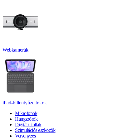
Webkamerák
iPad-billentyűzettokok
Mikrofonok
Hangszórók
Digitális tollak
Szimulációs eszközök
Versenyzés