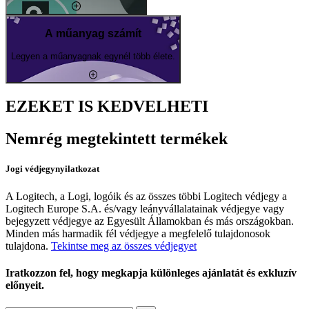
A műanyag számít
Legyen a műanyagnak egynél több élete.
EZEKET IS KEDVELHETI
Nemrég megtekintett termékek
Jogi védjegynyilatkozat
A Logitech, a Logi, logóik és az összes többi Logitech védjegy a
Logitech Europe S.A. és/vagy leányvállalatainak védjegye vagy
bejegyzett védjegye az Egyesült Államokban és más országokban.
Minden más harmadik fél védjegye a megfelelő tulajdonosok
tulajdona.
Tekintse meg az összes védjegyet
Iratkozzon fel, hogy megkapja különleges ajánlatát és exkluzív
előnyeit.