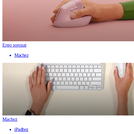
Ergo sorozat
Machez
Machez
iPadhez