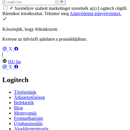
Személyre szabott marketinget szeretnék a(z) Logitech cégtől.
Bármikor leiratkozhat. Tekintse meg
Adatvédelmi irányelveinket.
Köszönjük, hogy feliratkozott.
Keresse az üdvözlő ajánlatot a postaládájában.
HU,hu
Logitech
Történetünk
Álláslehetőségek
Befektetők
Blog
Megnyomás
Fenntarthatóság
Újrahasznosítás
Akadálymentesség