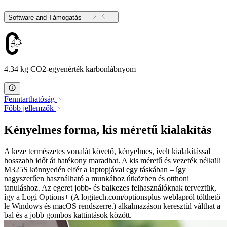
Software and Támogatás
4.34
4.34 kg CO2-egyenérték karbonlábnyom
Fenntarthatóság
Főbb jellemzők
Kényelmes forma, kis méretű kialakítás
A keze természetes vonalát követő, kényelmes, ívelt kialakítással
hosszabb időt át hatékony maradhat. A kis méretű és vezeték nélküli
M325S könnyedén elfér a laptopjával egy táskában – így
nagyszerűen használható a munkához útközben és otthoni
tanuláshoz. Az egeret jobb- és balkezes felhasználóknak terveztük,
így a Logi Options+ (A logitech.com/optionsplus weblapról tölthető
le Windows és macOS rendszerre.) alkalmazáson keresztül válthat a
bal és a jobb gombos kattintások között.