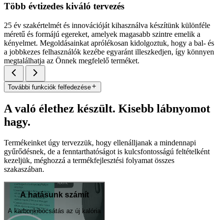
Több évtizedes kiváló tervezés
25 év szakértelmét és innovációját kihasználva készítünk különféle
méretű és formájú egereket, amelyek magasabb szintre emelik a
kényelmet. Megoldásainkat aprólékosan kidolgoztuk, hogy a bal- és
a jobbkezes felhasználók kezébe egyaránt illeszkedjen, így könnyen
megtalálhatja az Önnek megfelelő terméket.
További funkciók felfedezése
A való élethez készült. Kisebb lábnyomot
hagy.
Termékeinket úgy tervezzük, hogy ellenálljanak a mindennapi
gyűrődésnek, de a fenntarthatóságot is kulcsfontosságú feltételként
kezeljük, méghozzá a termékfejlesztési folyamat összes
szakaszában.
A hatásunk számít
A karbonkibocsátás az új kalória