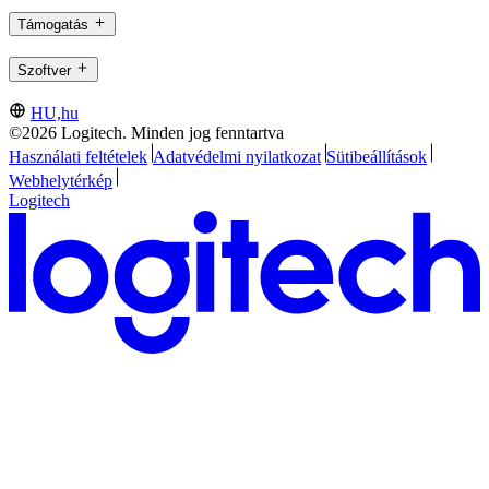
Támogatás
Szoftver
HU,hu
©2026 Logitech. Minden jog fenntartva
Használati feltételek
Adatvédelmi nyilatkozat
Sütibeállítások
Webhelytérkép
Logitech