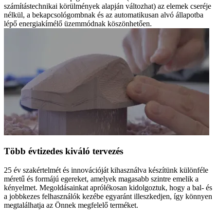
számítástechnikai körülmények alapján változhat) az elemek cseréje
nélkül, a bekapcsológombnak és az automatikusan alvó állapotba
lépő energiakímélő üzemmódnak köszönhetően.
Több évtizedes kiváló tervezés
25 év szakértelmét és innovációját kihasználva készítünk különféle
méretű és formájú egereket, amelyek magasabb szintre emelik a
kényelmet. Megoldásainkat aprólékosan kidolgoztuk, hogy a bal- és
a jobbkezes felhasználók kezébe egyaránt illeszkedjen, így könnyen
megtalálhatja az Önnek megfelelő terméket.