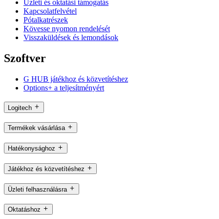
Üzleti és oktatási támogatás
Kapcsolatfelvétel
Pótalkatrészek
Kövesse nyomon rendelését
Visszaküldések és lemondások
Szoftver
G HUB játékhoz és közvetítéshez
Options+ a teljesítményért
Logitech
Termékek vásárlása
Hatékonysághoz
Játékhoz és közvetítéshez
Üzleti felhasználásra
Oktatáshoz