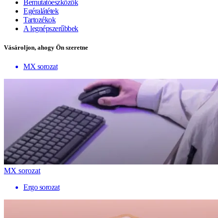
Bemutatóeszközök
Egéralátétek
Tartozékok
A legnépszerűbbek
Vásároljon, ahogy Ön szeretne
MX sorozat
MX sorozat
Ergo sorozat