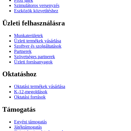
Profi játék
Szimulátoros versenyzés
Eszközök közvetítéshez
Üzleti felhasználásra
Munkaterületek
Üzleti termékek vásárlása
Szoftver és szolgáltatások
Partnerek
Szövetséges partnerek
Üzleti forrásanyagok
Oktatáshoz
Oktatási termékek vásárlása
K-12-megoldások
Oktatási források
Támogatás
Egyéni támogatás
Játéktámogatás