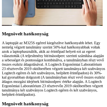
Megnövelt hatékonyság
A laptopját az M325S egérrel kiegészítve hatékonyabb lehet. Egy
nemrég végzett tanulmány szerint 50%-kal hatékonyabbak voltak
azok a laptophasználók, akik az érintőpad helyett ezt az egeret
választották (A teljesítmény bit/másodperc szerinti számítása alapján
a sebességet és pontosságot kombinálva, a tanulmányban részt vevő
összes eszköz átlagolásával. A Logitech Ergonómiai Laboratórium
23 résztvevőn 2019 októberében végzett tanulmánya két szabványos
Logitech egéren és két szabványos, beépített érintőpadon) és 30%-
kal gyorsabban dolgozott (A tanulmányban részt vevő összes eszköz
átlagos mozgási idejének bit/másodperc értéke alapján. A Logitech
Ergonómiai Laboratórium 23 résztvevőn 2019 októberében végzett
tanulmánya két szabványos Logitech egéren és két szabványos,
beépített érintőpadon).
Megnövelt hatékonyság