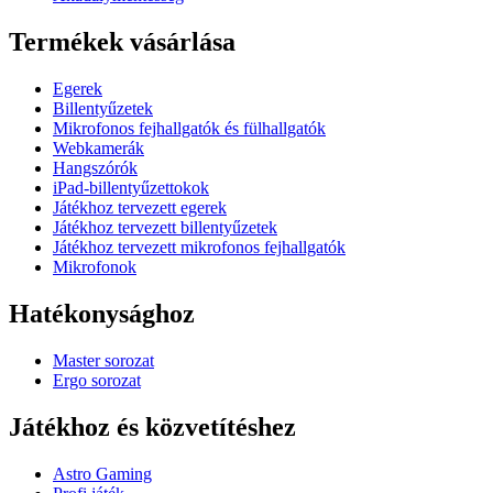
Termékek vásárlása
Egerek
Billentyűzetek
Mikrofonos fejhallgatók és fülhallgatók
Webkamerák
Hangszórók
iPad-billentyűzettokok
Játékhoz tervezett egerek
Játékhoz tervezett billentyűzetek
Játékhoz tervezett mikrofonos fejhallgatók
Mikrofonok
Hatékonysághoz
Master sorozat
Ergo sorozat
Játékhoz és közvetítéshez
Astro Gaming