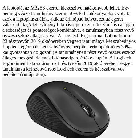
A laptopját az M325S egérrel kiegészítve hatékonyabb lehet. Egy
nemrég végzett tanulmány szerint 50%-kal hatékonyabbak voltak
azok a laptophasználók, akik az érintőpad helyett ezt az egeret
választották (A teljesítmény bit/másodperc szerinti számítása alapján
a sebességet és pontosságot kombinálva, a tanulmányban részt vevő
összes eszköz átlagolásával. A Logitech Ergonómiai Laboratórium
23 résztvevőn 2019 októberében végzett tanulmánya két szabványos
Logitech egéren és két szabványos, beépített érintőpadon) és 30%-
kal gyorsabban dolgozott (A tanulmányban részt vevő összes eszköz
átlagos mozgási idejének bit/másodperc értéke alapján. A Logitech
Ergonómiai Laboratórium 23 résztvevőn 2019 októberében végzett
tanulmánya két szabványos Logitech egéren és két szabványos,
beépített érintőpadon).