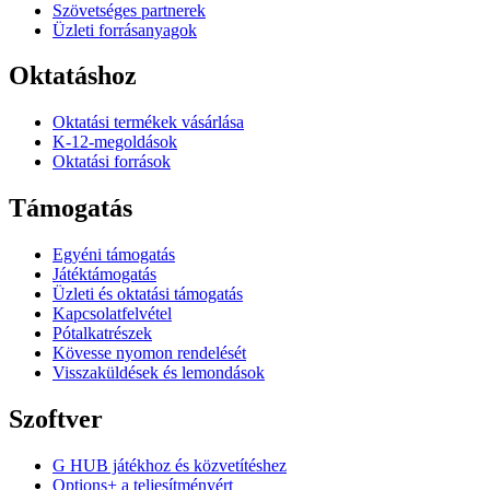
Szövetséges partnerek
Üzleti forrásanyagok
Oktatáshoz
Oktatási termékek vásárlása
K-12-megoldások
Oktatási források
Támogatás
Egyéni támogatás
Játéktámogatás
Üzleti és oktatási támogatás
Kapcsolatfelvétel
Pótalkatrészek
Kövesse nyomon rendelését
Visszaküldések és lemondások
Szoftver
G HUB játékhoz és közvetítéshez
Options+ a teljesítményért