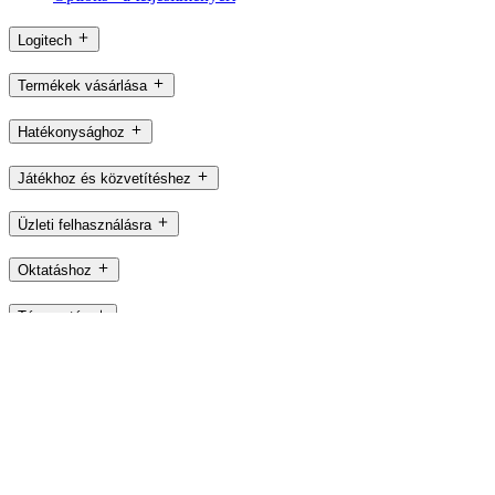
Logitech
Termékek vásárlása
Hatékonysághoz
Játékhoz és közvetítéshez
Üzleti felhasználásra
Oktatáshoz
Támogatás
Szoftver
HU,hu
©2026 Logitech. Minden jog fenntartva
Használati feltételek
Adatvédelmi nyilatkozat
Sütibeállítások
Webhelytérkép
Logitech