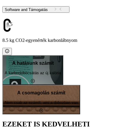
Software and Támogatás
8.5
8.5 kg CO2-egyenérték karbonlábnyom
A hatásunk számít
A karbonkibocsátás az új kalória
A csomagolás számít
Nem csak az számít, ami a dobozban van
EZEKET IS KEDVELHETI