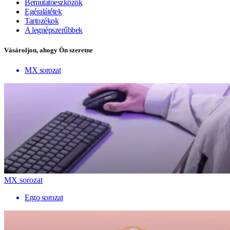
Bemutatóeszközök
Egéralátétek
Tartozékok
A legnépszerűbbek
Vásároljon, ahogy Ön szeretne
MX sorozat
MX sorozat
Ergo sorozat