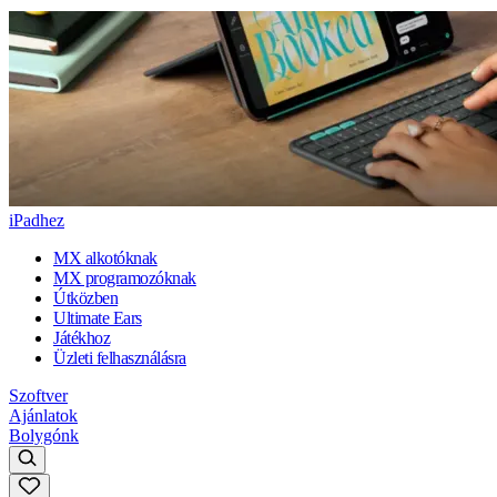
iPadhez
MX alkotóknak
MX programozóknak
Útközben
Ultimate Ears
Játékhoz
Üzleti felhasználásra
Szoftver
Ajánlatok
Bolygónk