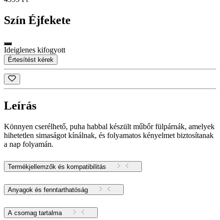
Szín
Éjfekete
Ideiglenes kifogyott
Értesítést kérek
Leírás
Könnyen cserélhető, puha habbal készült műbőr fülpárnák, amelyek
hihetetlen simaságot kínálnak, és folyamatos kényelmet biztosítanak
a nap folyamán.
Termékjellemzők és kompatibilitás
Anyagok és fenntarthatóság
A csomag tartalma