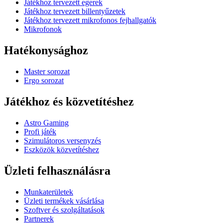
Játékhoz tervezett egerek
Játékhoz tervezett billentyűzetek
Játékhoz tervezett mikrofonos fejhallgatók
Mikrofonok
Hatékonysághoz
Master sorozat
Ergo sorozat
Játékhoz és közvetítéshez
Astro Gaming
Profi játék
Szimulátoros versenyzés
Eszközök közvetítéshez
Üzleti felhasználásra
Munkaterületek
Üzleti termékek vásárlása
Szoftver és szolgáltatások
Partnerek