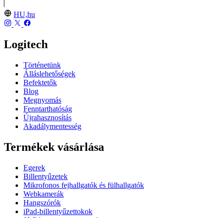
HU,hu
Logitech
Történetünk
Álláslehetőségek
Befektetők
Blog
Megnyomás
Fenntarthatóság
Újrahasznosítás
Akadálymentesség
Termékek vásárlása
Egerek
Billentyűzetek
Mikrofonos fejhallgatók és fülhallgatók
Webkamerák
Hangszórók
iPad-billentyűzettokok