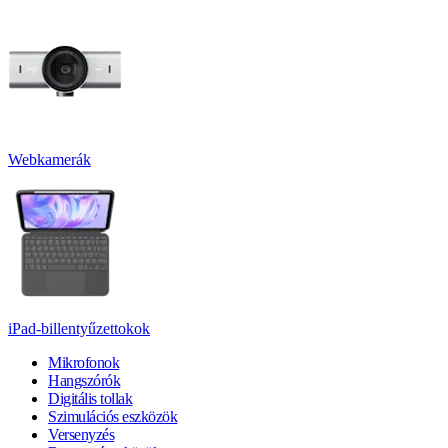
Webkamerák
iPad-billentyűzettokok
Mikrofonok
Hangszórók
Digitális tollak
Szimulációs eszközök
Versenyzés