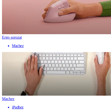
Ergo sorozat
Machez
Machez
iPadhez