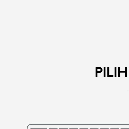
PILIH
MOUSE
ATAU
PILI
KEYBOARD
UNTUK
DIHUBUNGK