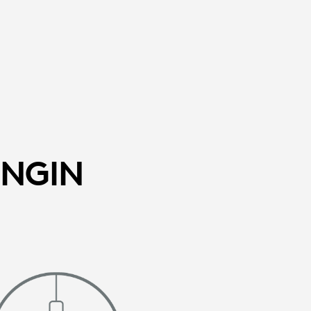
INGIN
N