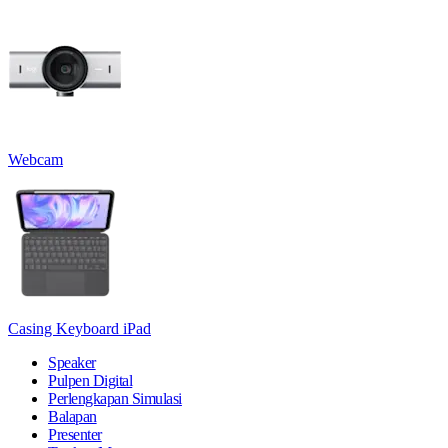
Webcam
Casing Keyboard iPad
Speaker
Pulpen Digital
Perlengkapan Simulasi
Balapan
Presenter