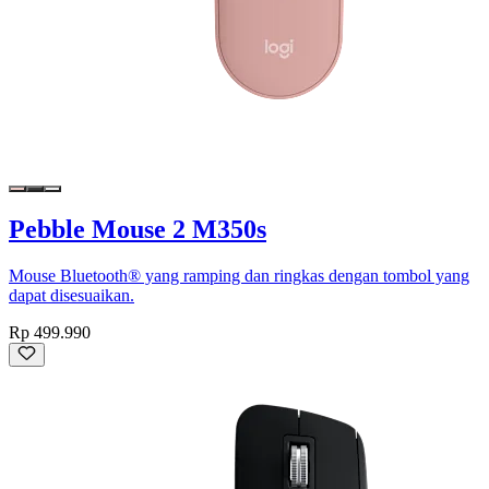
Pebble Mouse 2 M350s
Mouse Bluetooth® yang ramping dan ringkas dengan tombol yang
dapat disesuaikan.
Rp 499.990