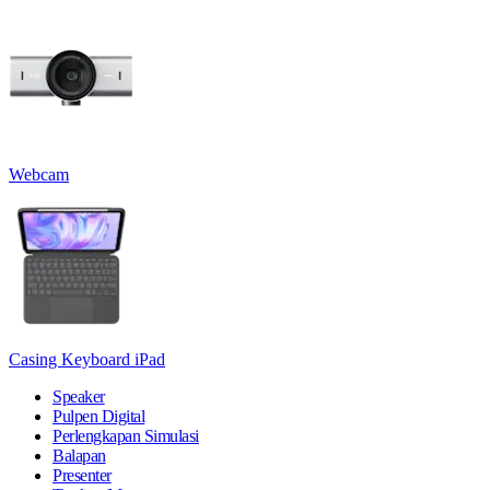
Webcam
Casing Keyboard iPad
Speaker
Pulpen Digital
Perlengkapan Simulasi
Balapan
Presenter