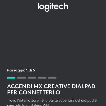
CONFIGURAZIONE
RICEVITORE
WIRELESS
PER
DIALPAD
Passaggio 1 di 5
ACCENDI MX CREATIVE DIALPAD
PER CONNETTERLO
Trova l'interruttore nella parte superiore del dialpad e
spostalo in posizione ON.