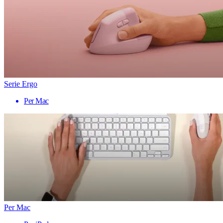
Serie Ergo
Per Mac
Per Mac