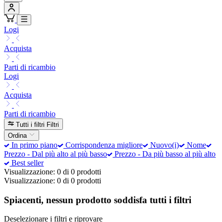
Logi
Acquista
Parti di ricambio
Logi
Acquista
Parti di ricambio
Tutti i filtri
Filtri
Ordina
In primo piano
Corrispondenza migliore
Nuovo(i)
Nome
Prezzo - Dal più alto al più basso
Prezzo - Da più basso al più alto
Best seller
Visualizzazione: 0 di 0 prodotti
Visualizzazione: 0 di 0 prodotti
Spiacenti, nessun prodotto soddisfa tutti i filtri
Deselezionare i filtri e riprovare