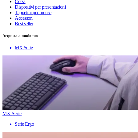
Corsa
Dispositivi per presentazioni
Tappetini per mouse
Accessori
Best seller
Acquista a modo tuo
MX Serie
MX Serie
Serie Ergo