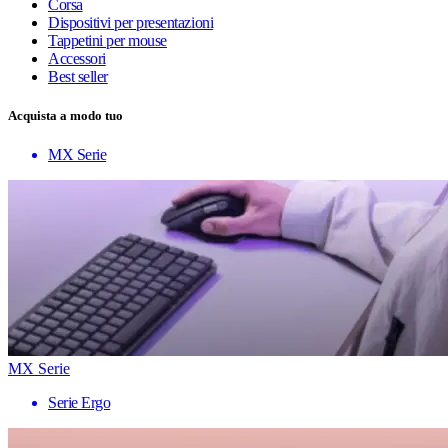
Corsa
Dispositivi per presentazioni
Tappetini per mouse
Accessori
Best seller
Acquista a modo tuo
MX Serie
MX Serie
Serie Ergo