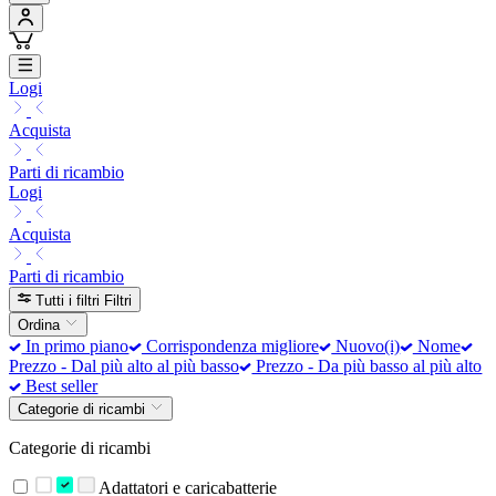
Logi
Acquista
Parti di ricambio
Logi
Acquista
Parti di ricambio
Tutti i filtri
Filtri
Ordina
In primo piano
Corrispondenza migliore
Nuovo(i)
Nome
Prezzo - Dal più alto al più basso
Prezzo - Da più basso al più alto
Best seller
Categorie di ricambi
Categorie di ricambi
Adattatori e caricabatterie