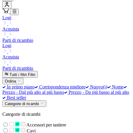
Logi
Acquista
Parti di ricambio
Logi
Acquista
Parti di ricambio
Tutti i filtri
Filtri
Ordina
In primo piano
Corrispondenza migliore
Nuovo(i)
Nome
Prezzo - Dal più alto al più basso
Prezzo - Da più basso al più alto
Best seller
Categorie di ricambi
Categorie di ricambi
Accessori per tastiere
Cavi