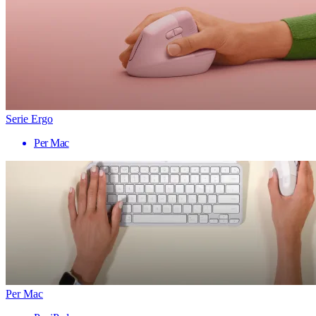
Serie Ergo
Per Mac
Per Mac