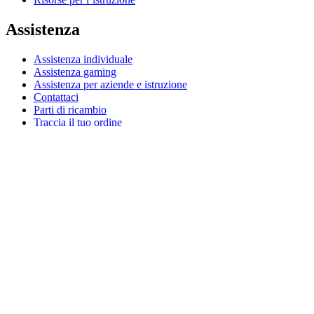
Assistenza
Assistenza individuale
Assistenza gaming
Assistenza per aziende e istruzione
Contattaci
Parti di ricambio
Traccia il tuo ordine
Resi e annullamenti
Software
G Hub per gaming e streaming
Options+ per prestazioni ottimali
Logitech
Acquista prodotti
Per la produttività