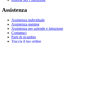
Assistenza
Assistenza individuale
Assistenza gaming
Assistenza per aziende e istruzione
Contattaci
Parti di ricambio
Traccia il tuo ordine
Resi e annullamenti
Software
G Hub per gaming e streaming
Options+ per prestazioni ottimali
Logitech
Acquista prodotti
Per la produttività