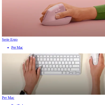
Serie Ergo
Per Mac
Per Mac