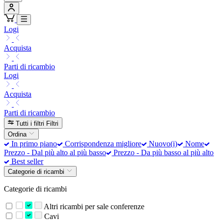
Logi
Acquista
Parti di ricambio
Logi
Acquista
Parti di ricambio
Tutti i filtri
Filtri
Ordina
In primo piano
Corrispondenza migliore
Nuovo(i)
Nome
Prezzo - Dal più alto al più basso
Prezzo - Da più basso al più alto
Best seller
Categorie di ricambi
Categorie di ricambi
Altri ricambi per sale conferenze
Cavi