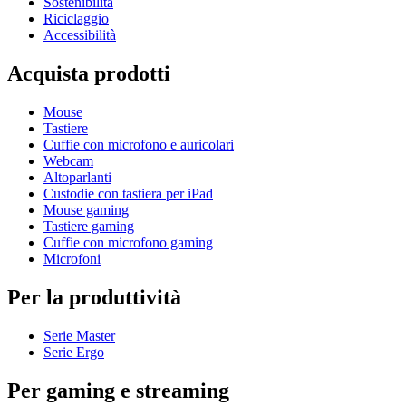
Sostenibilità
Riciclaggio
Accessibilità
Acquista prodotti
Mouse
Tastiere
Cuffie con microfono e auricolari
Webcam
Altoparlanti
Custodie con tastiera per iPad
Mouse gaming
Tastiere gaming
Cuffie con microfono gaming
Microfoni
Per la produttività
Serie Master
Serie Ergo
Per gaming e streaming