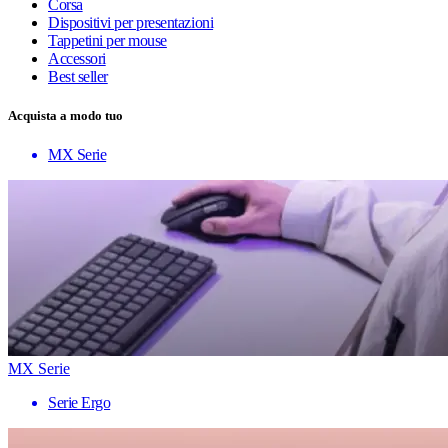
Corsa
Dispositivi per presentazioni
Tappetini per mouse
Accessori
Best seller
Acquista a modo tuo
MX Serie
MX Serie
Serie Ergo