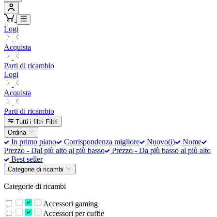
Logi
Acquista
Parti di ricambio
Logi
Acquista
Parti di ricambio
Tutti i filtri
Filtri
Ordina
In primo piano
Corrispondenza migliore
Nuovo(i)
Nome
Prezzo - Dal più alto al più basso
Prezzo - Da più basso al più alto
Best seller
Categorie di ricambi
Categorie di ricambi
Accessori gaming
Accessori per cuffie