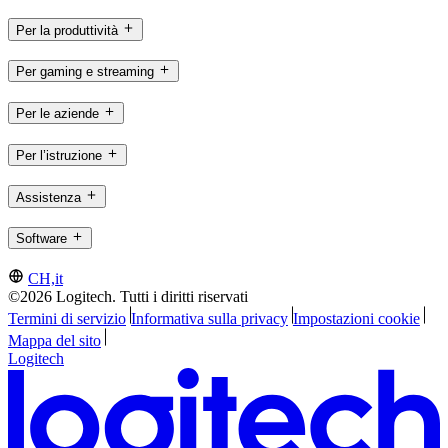
Per la produttività
Per gaming e streaming
Per le aziende
Per l’istruzione
Assistenza
Software
CH,it
©2026 Logitech. Tutti i diritti riservati
Termini di servizio
Informativa sulla privacy
Impostazioni cookie
Mappa del sito
Logitech