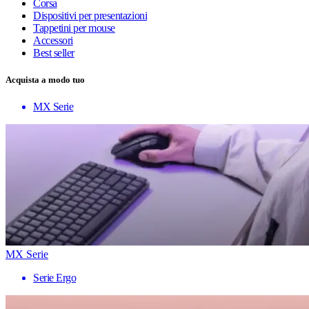
Corsa
Dispositivi per presentazioni
Tappetini per mouse
Accessori
Best seller
Acquista a modo tuo
MX Serie
MX Serie
Serie Ergo