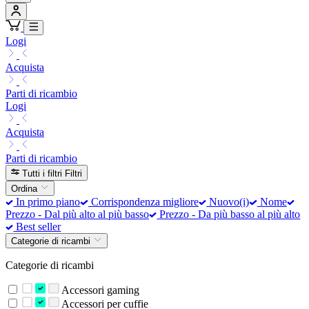
Logi
Acquista
Parti di ricambio
Logi
Acquista
Parti di ricambio
Tutti i filtri
Filtri
Ordina
In primo piano
Corrispondenza migliore
Nuovo(i)
Nome
Prezzo - Dal più alto al più basso
Prezzo - Da più basso al più alto
Best seller
Categorie di ricambi
Categorie di ricambi
Accessori gaming
Accessori per cuffie