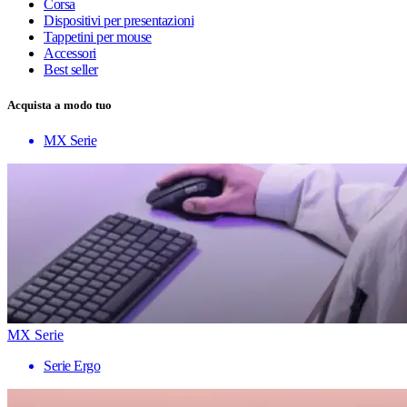
Corsa
Dispositivi per presentazioni
Tappetini per mouse
Accessori
Best seller
Acquista a modo tuo
MX Serie
MX Serie
Serie Ergo