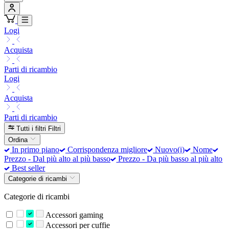
Logi
Acquista
Parti di ricambio
Logi
Acquista
Parti di ricambio
Tutti i filtri
Filtri
Ordina
In primo piano
Corrispondenza migliore
Nuovo(i)
Nome
Prezzo - Dal più alto al più basso
Prezzo - Da più basso al più alto
Best seller
Categorie di ricambi
Categorie di ricambi
Accessori gaming
Accessori per cuffie