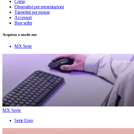
Corsa
Dispositivi per presentazioni
Tappetini per mouse
Accessori
Best seller
Acquista a modo tuo
MX Serie
MX Serie
Serie Ergo