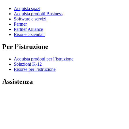
Acquista spazi
Acquista prodotti Business
Software e servizi
Partner
Partner Alliance
Risorse aziendali
Per l’istruzione
Acquista prodotti per l’istruzione
Soluzioni K-12
Risorse per l’istruzione
Assistenza
Assistenza individuale
Assistenza gaming
Assistenza per aziende e istruzione
Contattaci
Parti di ricambio
Traccia il tuo ordine
Resi e annullamenti