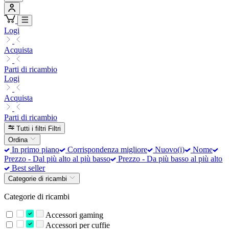
Logi
Acquista
Parti di ricambio
Logi
Acquista
Parti di ricambio
Tutti i filtri
Filtri
Ordina
In primo piano
Corrispondenza migliore
Nuovo(i)
Nome
Prezzo - Dal più alto al più basso
Prezzo - Da più basso al più alto
Best seller
Categorie di ricambi
Categorie di ricambi
Accessori gaming
Accessori per cuffie