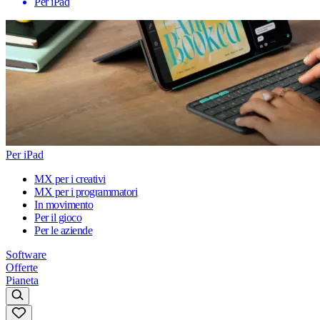
Per iPad
Per iPad
MX per i creativi
MX per i programmatori
In movimento
Per il gioco
Per le aziende
Software
Offerte
Pianeta