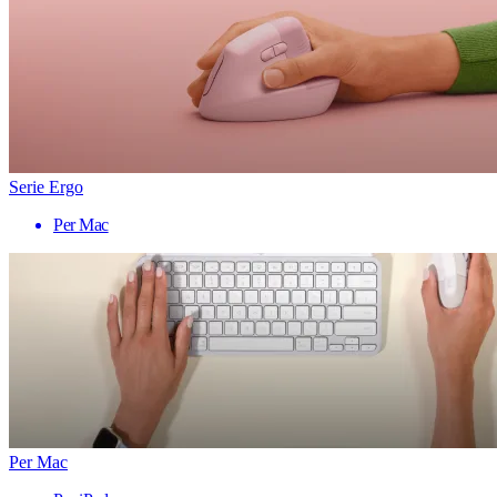
Serie Ergo
Per Mac
Per Mac