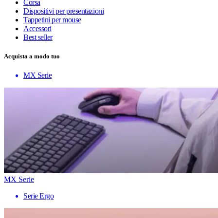
Corsa
Dispositivi per presentazioni
Tappetini per mouse
Accessori
Best seller
Acquista a modo tuo
MX Serie
MX Serie
Serie Ergo