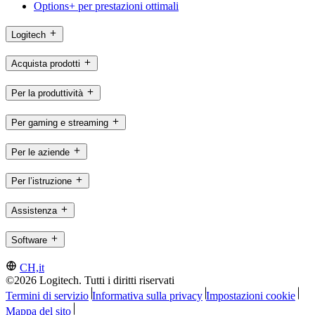
Options+ per prestazioni ottimali
Logitech
Acquista prodotti
Per la produttività
Per gaming e streaming
Per le aziende
Per l’istruzione
Assistenza
Software
CH,it
©2026 Logitech. Tutti i diritti riservati
Termini di servizio
Informativa sulla privacy
Impostazioni cookie
Mappa del sito