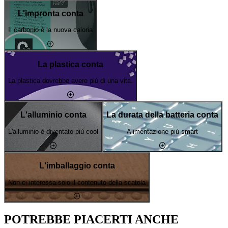
L'impronta conta
Il carbonio è la nuova caloria
La plastica conta
La plastica dovrebbe avere più di una vita.
L'alluminio conta
La durata della batteria conta
L'alluminio è diventato più cool
Alimentazione più smart
L'imballaggio conta
Non ci interessa solo il contenuto della scatola
POTREBBE PIACERTI ANCHE