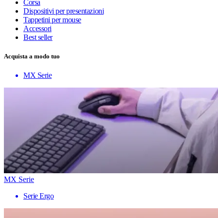
Corsa
Dispositivi per presentazioni
Tappetini per mouse
Accessori
Best seller
Acquista a modo tuo
MX Serie
MX Serie
Serie Ergo