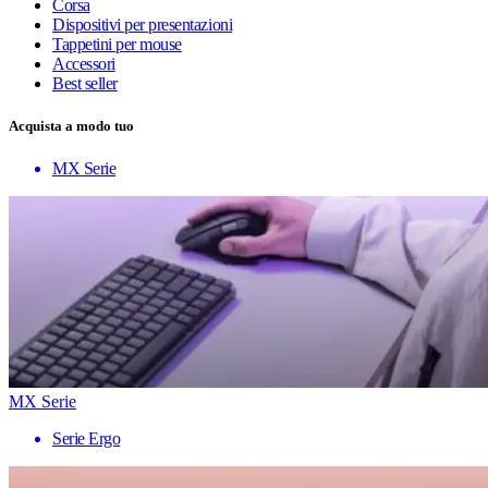
Corsa
Dispositivi per presentazioni
Tappetini per mouse
Accessori
Best seller
Acquista a modo tuo
MX Serie
MX Serie
Serie Ergo