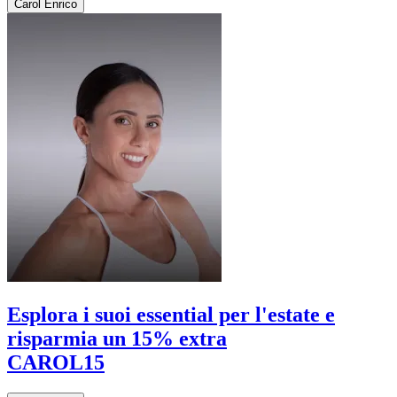
Carol Enrico
Esplora i suoi essential per l'estate e
risparmia un 15% extra
CAROL15