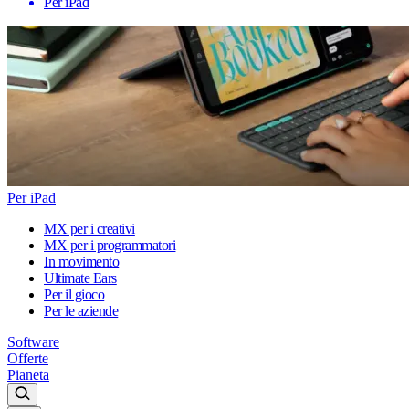
Per iPad
Per iPad
MX per i creativi
MX per i programmatori
In movimento
Ultimate Ears
Per il gioco
Per le aziende
Software
Offerte
Pianeta